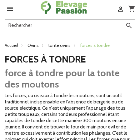

shopping_cart


Accueil
Ovins
tonte ovins
forces à tondre
FORCES À TONDRE
force à tondre pour la tonte
des moutons
Les forces, ou ciseaux à tondre les moutons, sont un outil
traditionnel, indispensable en l'absence de bergerie ou de
source electrique. Ce n'est uniquement l'apanage des tous
petits troupeaux, certains tondeurs professionnel étant
capables de tondre de cette manière 300 moutons en une
journée. Il convient de trouver le tour de main pour éviter de
mettre excessivement à contribution les phalanges. C'est le
poignet qui doit exercer l'effort principal. Les forces que nous