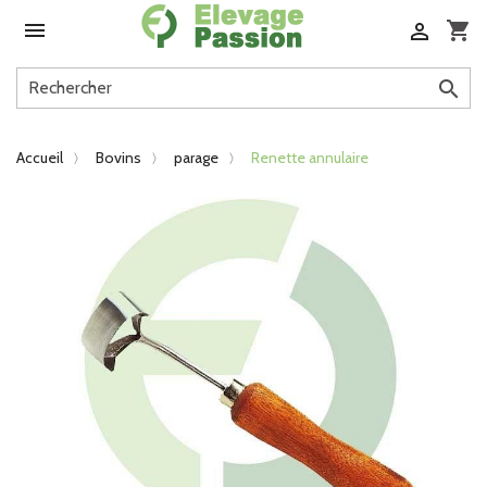

shopping_cart


Accueil
Bovins
parage
Renette annulaire