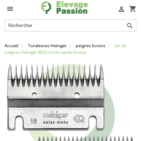

shopping_cart


Accueil
Tondeuses Heiniger
peignes bovins
Jeu de
peignes Heiniger 18/23 tonte rapide bovins