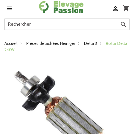

shopping_cart


Accueil
Pièces détachées Heiniger
Delta 3
Rotor Delta
240V