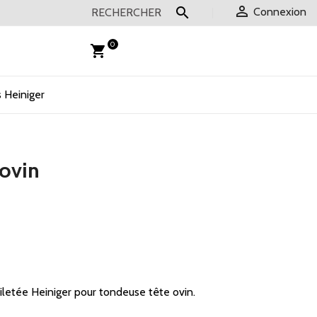


Connexion
0
shopping_cart
 Heiniger
 ovin
filetée Heiniger pour tondeuse tête ovin.