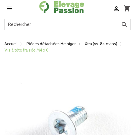

shopping_cart


Accueil
Pièces détachées Heiniger
Xtra (vs-84 ovins)
Vis à tête fraisée M4 x 8