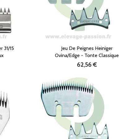
r 31/15
Jeu De Peignes Heiniger
ux
Ovina/Edge - Tonte Classique
62,56 €
Prix