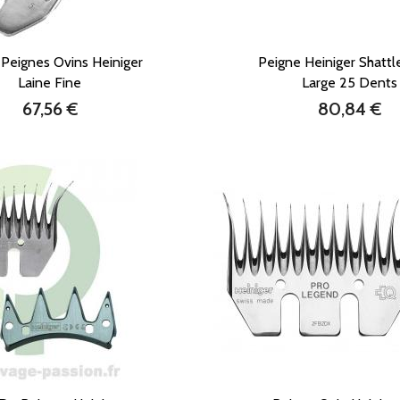
 Peignes Ovins Heiniger
Peigne Heiniger Shattl
Laine Fine
Large 25 Dents
67,56 €
80,84 €
Prix
Prix