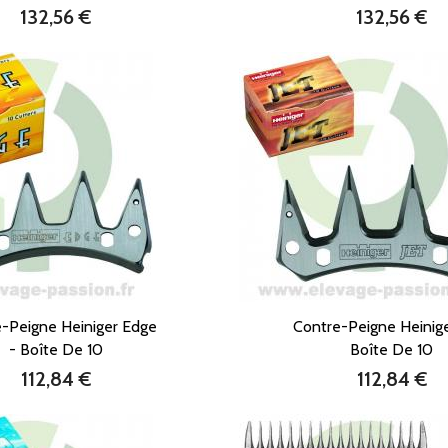
132,56 €
132,56 €
Prix
Prix
-Peigne Heiniger Edge
Contre-Peigne Heinige
- Boîte De 10
Boîte De 10
112,84 €
112,84 €
Prix
Prix