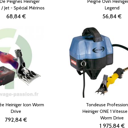
 De Peignes Heiniger
Peigne Ovin Heinige
 / Jet - Spécial Mérinos
Legend
68,84 €
56,84 €
Prix
Prix
ée Heiniger Icon Worm
Tondeuse Profession
Drive
Heiniger ONE 1 Vites
Worm Drive
792,84 €
Prix
1 975,84 €