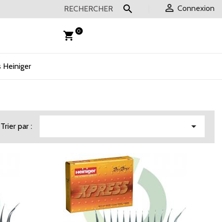


Connexion
0
shopping_cart
 Heiniger

Trier par :