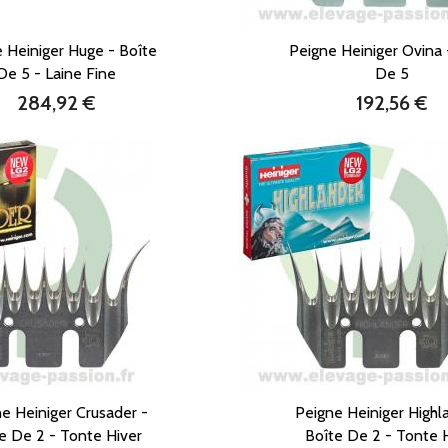
 Heiniger Huge - Boîte
Peigne Heiniger Ovina 
De 5 - Laine Fine
De 5
284,92 €
192,56 €
Prix
Prix
e Heiniger Crusader -
Peigne Heiniger Highl
e De 2 - Tonte Hiver
Boîte De 2 - Tonte 