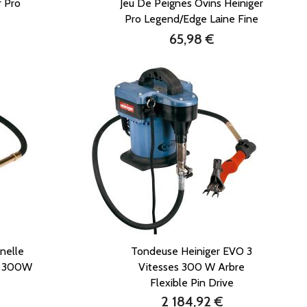
r Pro
Jeu De Peignes Ovins Heiniger
Pro Legend/edge Laine Fine
65,98 €
Prix
nelle
Tondeuse Heiniger EVO 3
se 300W
Vitesses 300 W Arbre
Flexible Pin Drive
2 184,92 €