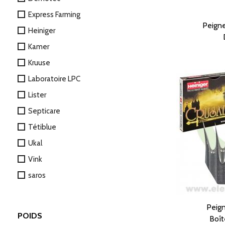
Express Farming
Peigne
Heiniger
Kamer
Kruuse
Laboratoire LPC
Lister
Septicare
Tétiblue
Ukal
Vink
saros
Peign
POIDS
Boît