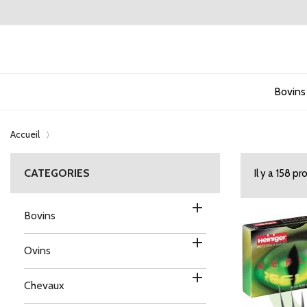
Bovins
Accueil
CATEGORIES
Il y a 158 pr

Bovins

Ovins

Chevaux