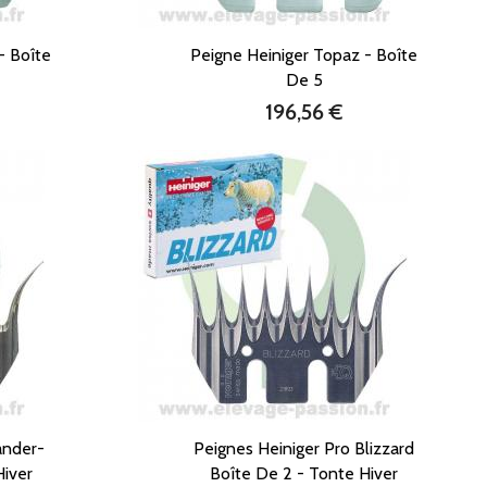
- Boîte
Peigne Heiniger Topaz - Boîte
De 5
196,56 €
Prix
ander-
Peignes Heiniger Pro Blizzard
Hiver
Boîte De 2 - Tonte Hiver