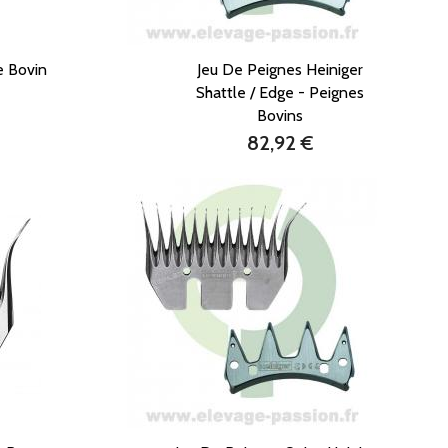
e Bovin
Jeu De Peignes Heiniger
Shattle / Edge - Peignes
Bovins
82,92 €
Prix