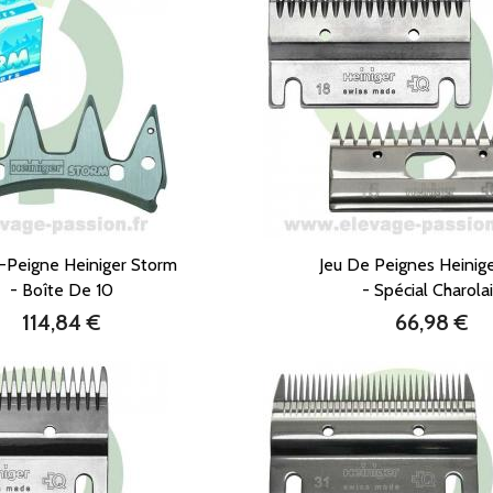
-Peigne Heiniger Storm
Jeu De Peignes Heinige
- Boîte De 10
- Spécial Charola
114,84 €
66,98 €
Prix
Prix