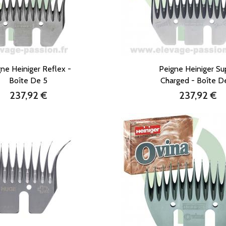
ne Heiniger Reflex -
Peigne Heiniger Su
Boîte De 5
Charged - Boîte D
237,92 €
237,92 €
Prix
Prix