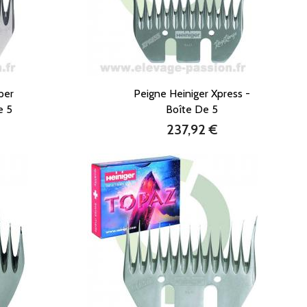
per
Peigne Heiniger Xpress -
e 5
Boîte De 5
237,92 €
Prix