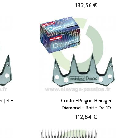
132,56 €
Prix
r Jet -
Contre-Peigne Heiniger
Diamond - Boîte De 10
112,84 €
Prix